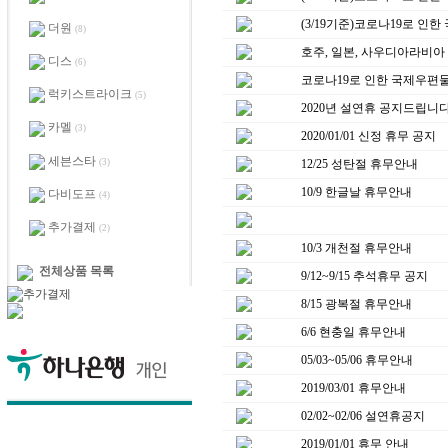
(3/19기준)코로나19로 인
더원
(8)
호주, 일본, 사우디아라비아 
디스
(6)
코로나19로 인한 국제우편물
럭키스트라이크
(5)
2020년 설연휴 공지드립니
카멜
(3)
2020/01/01 신정 휴무 공지
세븐스타
(3)
12/25 성탄절 휴무안내
10/9 한글날 휴무안내
다비도프
(4)
추가결제
(2)
10/3 개천절 휴무안내
전체상품 목록
9/12~9/15 추석휴무 공지
8/15 광복절 휴무안내
6/6 현충일 휴무안내
05/03~05/06 휴무안내
2019/03/01 휴무안내
02/02~02/06 설연휴공지
2019/01/01 휴무 안내