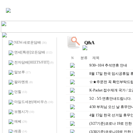
Q&A
NEW-새로운담배
(36)
면세[특판]모든담배
(112)
분류
제목
N
전자담배[HEETS/FIIT]
(9)
9/30~10/4 추석연휴 안내
말보루
(17)
8월 17일 한국 임시공휴일
팔라멘트
☆★주문전 꼭 확인부탁드
(8)
K-Packet 접수재개 국가 /
던힐
(13)
5/2 - 5/5 연휴안내드립니다.
마일드세븐(메비우스
(10)
4/30 부처님 오신 날 휴무안
보헴시가
(10)
4월 15일 한국 선거일 휴무
에쎄
(29)
(3/27기준)코로나 19로 
레종
(3/30기준)코로나19로 인
(14)