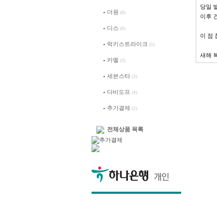
당일 
더원
(8)
이후 건
디스
(6)
이 점
럭키스트라이크
(5)
새해 
카멜
(3)
세븐스타
(3)
다비도프
(4)
추가결제
(2)
전체상품 목록