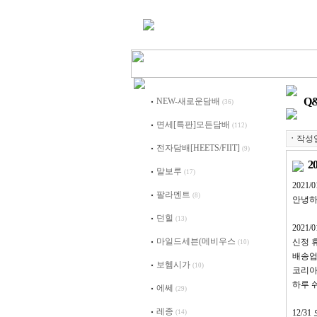
Q
NEW-새로운담배
(36)
면세[특판]모든담배
(112)
ㆍ
작성
전자담배[HEETS/FIIT]
(9)
2
말보루
(17)
2021/
팔라멘트
(8)
안녕하
던힐
(13)
2021/0
마일드세븐(메비우스
신정 
(10)
배송업
보헴시가
(10)
코리아
하루 
에쎄
(29)
레종
12/3
(14)