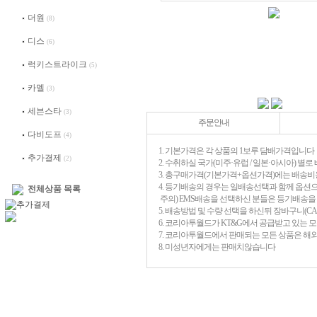
더원
(8)
디스
(6)
럭키스트라이크
(5)
카멜
(3)
세븐스타
(3)
주문안내
다비도프
(4)
1. 기본가격은 각 상품의 1보루 담배가격입니다
추가결제
(2)
2. 수취하실 국가(미주·유럽 / 일본·아시아) 
3. 총구매가격(기본가격+옵션가격)에는 배송비
4. 등기배송의 경우는 일배송선택과 함께 옵션
전체상품 목록
주의) EMS배송을 선택하신 분들은 등기배송
5. 배송방법 및 수량 선택을 하신뒤 장바구니(C
6. 코리아투월드가 KT&G에서 공급받고 있는 
7. 코리아투월드에서 판매되는 모든 상품은 해
8. 미성년자에게는 판매치않습니다