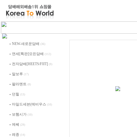
NEW-새로운담배
(36)
면세[특판]모든담배
(112)
전자담배[HEETS/FIIT]
(9)
말보루
(17)
팔라멘트
(8)
던힐
(13)
마일드세븐(메비우스
(10)
보헴시가
(10)
에쎄
(29)
레종
(14)