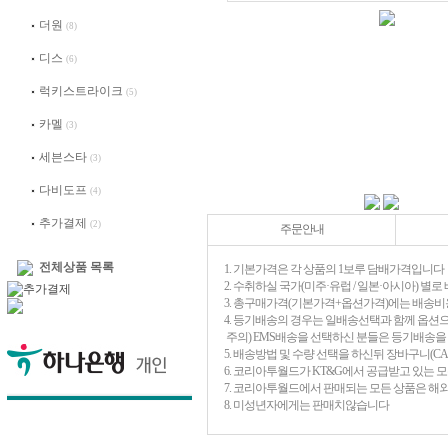
더원
(8)
디스
(6)
럭키스트라이크
(5)
카멜
(3)
세븐스타
(3)
다비도프
(4)
추가결제
(2)
주문안내
전체상품 목록
1. 기본가격은 각 상품의 1보루 담배가격입니다
2. 수취하실 국가(미주·유럽 / 일본·아시아) 
3. 총구매가격(기본가격+옵션가격)에는 배송비
4. 등기배송의 경우는 일배송선택과 함께 옵션
주의) EMS배송을 선택하신 분들은 등기배송
5. 배송방법 및 수량 선택을 하신뒤 장바구니(C
6. 코리아투월드가 KT&G에서 공급받고 있는 
7. 코리아투월드에서 판매되는 모든 상품은 해
8. 미성년자에게는 판매치않습니다