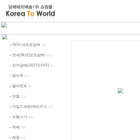
NEW-새로운담배
(36)
면세[특판]모든담배
(112)
전자담배[HEETS/FIIT]
(9)
말보루
(17)
팔라멘트
(8)
던힐
(13)
마일드세븐(메비우스
(10)
보헴시가
(10)
에쎄
(29)
레종
(14)