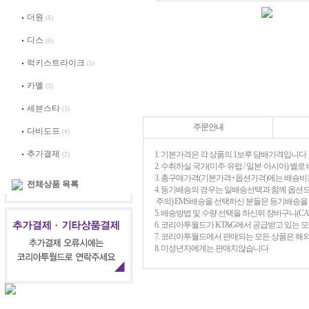
더원
(8)
디스
(6)
럭키스트라이크
(5)
카멜
(3)
세븐스타
(3)
주문안내
다비도프
(4)
추가결제
1. 기본가격은 각 상품의 1보루 담배가격입니다
(2)
2. 수취하실 국가(미주·유럽 / 일본·아시아) 
3. 총구매가격(기본가격+옵션가격)에는 배송비
전체상품 목록
4. 등기배송의 경우는 일배송선택과 함께 옵션
주의) EMS배송을 선택하신 분들은 등기배송
5. 배송방법 및 수량 선택을 하신뒤 장바구니(C
6. 코리아투월드가 KT&G에서 공급받고 있는 
7. 코리아투월드에서 판매되는 모든 상품은 해
8. 미성년자에게는 판매치않습니다