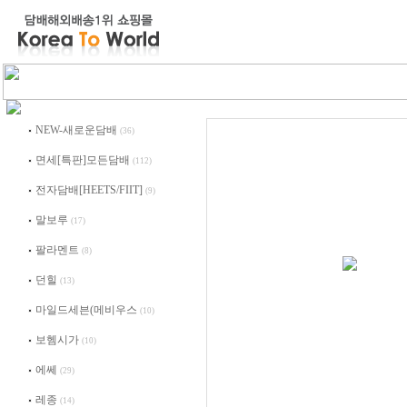
NEW-새로운담배
(36)
면세[특판]모든담배
(112)
전자담배[HEETS/FIIT]
(9)
말보루
(17)
팔라멘트
(8)
던힐
(13)
마일드세븐(메비우스
(10)
보헴시가
(10)
에쎄
(29)
레종
(14)