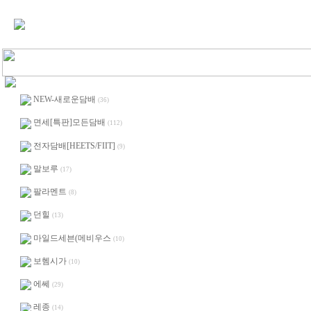
NEW-새로운담배
(36)
면세[특판]모든담배
(112)
전자담배[HEETS/FIIT]
(9)
말보루
(17)
팔라멘트
(8)
던힐
(13)
마일드세븐(메비우스
(10)
보헴시가
(10)
에쎄
(29)
레종
(14)