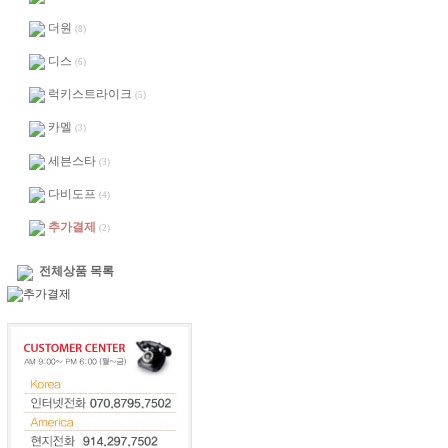
더원
(8)
디스
(6)
럭키스트라이크
(5)
카멜
(3)
세븐스타
(3)
다비도프
(4)
추가결제
(2)
전체상품 목록